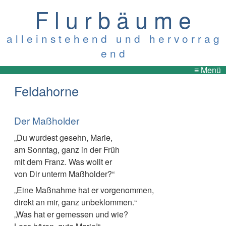
F l u r b ä u m e
a l l e i n s t e h e n d u n d h e r v o r r a g
e n d
≡ Menü
Feldahorne
Der Maßholder
„Du wurdest gesehn, Marie,
am Sonntag, ganz in der Früh
mit dem Franz. Was wollt er
von Dir unterm Maßholder?“
„Eine Maßnahme hat er vorgenommen,
direkt an mir, ganz unbeklommen.“
„Was hat er gemessen und wie?