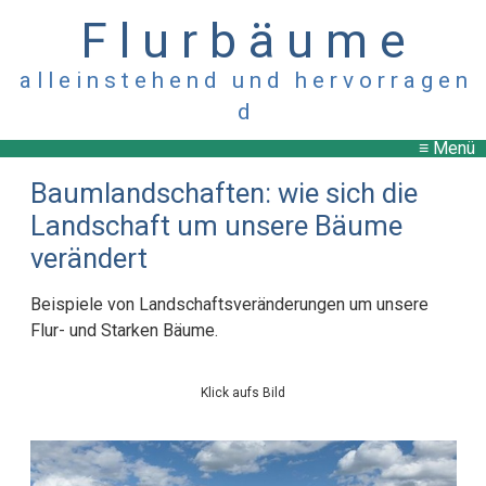
F l u r b ä u m e
a l l e i n s t e h e n d u n d h e r v o r r a g e n
d
≡ Menü
Baumlandschaften: wie sich die
Landschaft um unsere Bäume
verändert
Beispiele von Landschaftsveränderungen um unsere
Flur- und Starken Bäume.
Klick aufs Bild